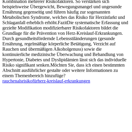
Kombination mehrerer Risikofaktoren. So verstärken sich
beispielsweise Übergewicht, Bewegungsmangel und ungesunde
Ernährung gegenseitig und führen häufig zur sogenannten
Metabolischen Syndrome, welches das Risiko für Herzinfarkt und
Schlaganfall erheblich erhöht.FazitDie systematische Erfassung und
gezielte Modifikation modifizierbarer Risikofaktoren bildet die
Grundlage für die Prävention von Herz‑Kreislauf‑Erkrankungen.
Durch gesundheitsfördernde Lebensstiländerungen (gesunde
Ernährung, regelmäßige körperliche Betätigung, Verzicht auf
Rauchen und übermäßigen Alkoholgenuss) sowie die
kontinuierliche medizinische Überwachung und Behandlung von
Hypertonie, Diabetes und Dyslipidämien lässt sich das individuelle
Risiko signifikant senken.Möchten Sie, dass ich einen bestimmten
Abschnitt ausführlicher gestalte oder weitere Informationen zu
einem Themenbereich hinzufüge?
rauchen
als
risiko
für
herz-kreislauf-erkrankungen
—