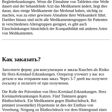
Begleiterkrankungen. Wenn die Einnahme von Tabletten eine Weile
dauert und der behandelnde Arzt das Medikament ändert, liegt dies
daran, dass einige Medikamente das Merkmal haben, süchtig zu
machen, was zu einer gewissen Abnahme ihrer Wirksamkeit führt.
Darüber hinaus sind nicht alle Medikamentengruppen für Patienten
in verschiedenen Altersgruppen geeignet, es gibt auch
Einschränkungen hinsichtlich der Kompatibilität mit anderen Arten
von Medikamenten.
Как заказать?
Заполните форму для консультации и заказа Rauchen als Risiko
für Herz-Kreislauf-Erkrankungen. Оператор уточнит у вас все
детали и мы отправим ваш заказ. Через 3-7 дней вы получите
посылку и оплатите её при получении.
Die Rolle der Prävention von Herz-Kreislauf-Erkrankungen. Herz
Kreislauferkrankungen Katzen. Fünf Tinkturen gegen
Bluthochdruck. Ein Medikament gegen Bluthochdruck. Bei
primärer (essentieller) Hypertonie ist dies der Einfluss von
Vererbung, Neigung zu Bluthochdruck vor dem Hintergrund eines