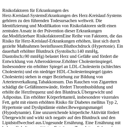
Risikofaktoren für Erkrankungen des
Herz‑Kreislauf‑SystemsErkrankungen des Herz‑Kreislauf‑Systems
gehören zu den führenden Todesursachen weltweit. Die
Identifizierung und Modifikation von Risikofaktoren stellt einen
zentralen Ansatz in der Prävention dieser Erkrankungen
dar.Modifizierbare RisikofaktorenEine Reihe von Faktoren, die das
Risiko für Herz‑Kreislauf‑Erkrankungen erhöhen, lässt sich durch
gezielte Maßnahmen beeinflussen:Bluthochdruck (Hypertonie). Ein
dauerhaft erhöhter Blutdruck (Systolisch≥140 mmHg,
Diastolisch≥90 mmHg) belastet Herz und Gefäße und fördert die
Entwicklung von Atherosklerose.Erhöhter Cholesterinspiegel.
Insbesondere ein erhöhter Spiegel an LDL‑Cholesterin (schlechtes
Cholesterin) und ein niedriger HDL‑Cholesterinspiegel (gutes
Cholesterin) stehen in enger Beziehung zur Bildung von
Arterienverkalkung.Tabakkonsum. Das Rauchen von Zigaretten
schädigt die Gefäßinnenwände, fördert Thrombusbildung und
erhöht die Herzfrequenz und den Blutdruck.Übergewicht und
Adipositas. Ein erhöhter Körperfettanteil, insbesondere viszerales
Fett, geht mit einem erhöhten Risiko für Diabetes mellitus Typ 2,
Hypertonie und Dyslipidämie einher.Bewegungsmangel
(Hypodynamie). Eine unzureichende körperliche Aktivität fördert
Übergewicht und wirkt sich negativ auf den Blutdruck und den
Lipidstoffwechsel aus.Ungesunde Ernährung. Eine Ernährung mit