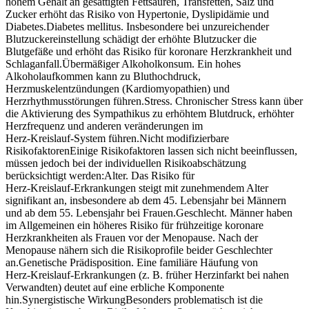
hohem Gehalt an gesättigten Fettsäuren, Transfetten, Salz und
Zucker erhöht das Risiko von Hypertonie, Dyslipidämie und
Diabetes.Diabetes mellitus. Insbesondere bei unzureichender
Blutzuckereinstellung schädigt der erhöhte Blutzucker die
Blutgefäße und erhöht das Risiko für koronare Herzkrankheit und
Schlaganfall.Übermäßiger Alkoholkonsum. Ein hohes
Alkoholaufkommen kann zu Bluthochdruck,
Herzmuskelentzündungen (Kardiomyopathien) und
Herzrhythmusstörungen führen.Stress. Chronischer Stress kann über
die Aktivierung des Sympathikus zu erhöhtem Blutdruck, erhöhter
Herzfrequenz und anderen veränderungen im
Herz‑Kreislauf‑System führen.Nicht modifizierbare
RisikofaktorenEinige Risikofaktoren lassen sich nicht beeinflussen,
müssen jedoch bei der individuellen Risikoabschätzung
berücksichtigt werden:Alter. Das Risiko für
Herz‑Kreislauf‑Erkrankungen steigt mit zunehmendem Alter
signifikant an, insbesondere ab dem 45. Lebensjahr bei Männern
und ab dem 55. Lebensjahr bei Frauen.Geschlecht. Männer haben
im Allgemeinen ein höheres Risiko für frühzeitige koronare
Herzkrankheiten als Frauen vor der Menopause. Nach der
Menopause nähern sich die Risikoprofile beider Geschlechter
an.Genetische Prädisposition. Eine familiäre Häufung von
Herz‑Kreislauf‑Erkrankungen (z. B. früher Herzinfarkt bei nahen
Verwandten) deutet auf eine erbliche Komponente
hin.Synergistische WirkungBesonders problematisch ist die