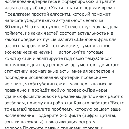
исследования;теряетесь в формулировках и тратите
часы на пару абзацев.Хватит тратить нервы и время!
Предлагаем простой алгоритм, который поможет
написать убедительную актуальность всего за
30 минут.Что вы получите:Чёткую структуру раздела:
поймёте, из каких частей состоит актуальность и в
каком порядке их лучше излагать.Шаблоны фраз для
разных направлений (технические, гуманитарные,
экономические науки) — используйте готовые
конструкции и адаптируйте под свою тему.Список
источников для подкрепления аргументов: где искать
статистику, нормативные акты, мнения экспертов и
последние исследования.Критерии проверки —
чек‑лист, чтобы убедиться: актуальность написана
правильно и пройдёт любую проверку.Примеры
удачных формулировок из реальных дипломных работ с
разбором, почему они работают.Как это работает?Всего
три шага:Определите проблему, которую решает ваше
исследование.Подберите 2–3 факта (цифры, цитаты,
ссылки на законы), показывающих остроту
вопроса.Покажите связь с трендами отрасли и