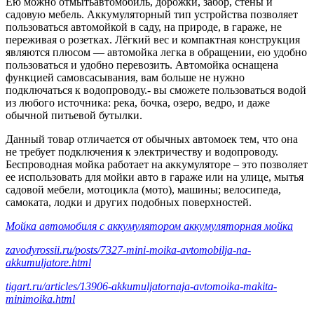
Ею можно отмытьавтомобиль, дорожки, забор, стены и
садовую мебель. Аккумуляторный тип устройства позволяет
пользоваться автомойкой в саду, на природе, в гараже, не
переживая о розетках. Лёгкий вес и компактная конструкция
являются плюсом — автомойка легка в обращении, ею удобно
пользоваться и удобно перевозить. Автомойка оснащена
функцией самовсасывания, вам больше не нужно
подключаться к водопроводу.- вы сможете пользоваться водой
из любого источника: река, бочка, озеро, ведро, и даже
обычной питьевой бутылки.
Данный товар отличается от обычных автомоек тем, что она
не требует подключения к электричеству и водопроводу.
Беспроводная мойка работает на аккумуляторе – это позволяет
ее использовать для мойки авто в гараже или на улице, мытья
садовой мебели, мотоцикла (мото), машины; велосипеда,
самоката, лодки и других подобных поверхностей.
Мойка автомобиля с аккумулятором аккумуляторная мойка
zavodyrossii.ru/posts/7327-mini-moika-avtomobilja-na-
akkumuljatore.html
tigart.ru/articles/13906-akkumuljatornaja-avtomoika-makita-
minimoika.html